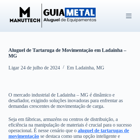
P
u
l
a
r
p
a
r
Aluguel de Tartaruga de Movimentação em Ladainha –
a
MG
o
c
o
Ligar
24 de julho de 2024
Em
Ladainha
,
MG
n
t
e
ú
O mercado industrial de Ladainha – MG é dinâmico e
d
desafiador, exigindo soluções inovadoras para enfrentar as
o
demandas crescentes de movimentação de carga.
Seja em fábricas, armazéns ou centros de distribuição, a
eficiência na manipulação de materiais é crucial para o sucesso
operacional. É nesse cenário que o
aluguel de tartarugas de
movimentação
se destaca como uma opção inteligente e