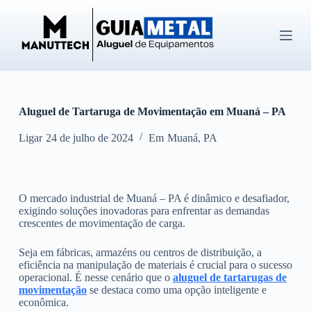
P
u
l
a
r
p
a
r
Aluguel de Tartaruga de Movimentação em Muaná – PA
a
o
c
Ligar
24 de julho de 2024
Em
Muaná
,
PA
o
n
t
e
O mercado industrial de Muaná – PA é dinâmico e desafiador,
ú
exigindo soluções inovadoras para enfrentar as demandas
d
crescentes de movimentação de carga.
o
Seja em fábricas, armazéns ou centros de distribuição, a
eficiência na manipulação de materiais é crucial para o sucesso
operacional. É nesse cenário que o
aluguel de tartarugas de
movimentação
se destaca como uma opção inteligente e
econômica.