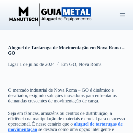
P
u
l
a
r
p
a
r
Aluguel de Tartaruga de Movimentação em Nova Roma –
a
GO
o
c
o
Ligar
1 de julho de 2024
Em
GO
,
Nova Roma
n
t
e
ú
O mercado industrial de Nova Roma – GO é dinâmico e
d
desafiador, exigindo soluções inovadoras para enfrentar as
o
demandas crescentes de movimentação de carga.
Seja em fábricas, armazéns ou centros de distribuição, a
eficiência na manipulação de materiais é crucial para o sucesso
operacional. É nesse cenário que o
aluguel de tartarugas de
movimentação
se destaca como uma opção inteligente e