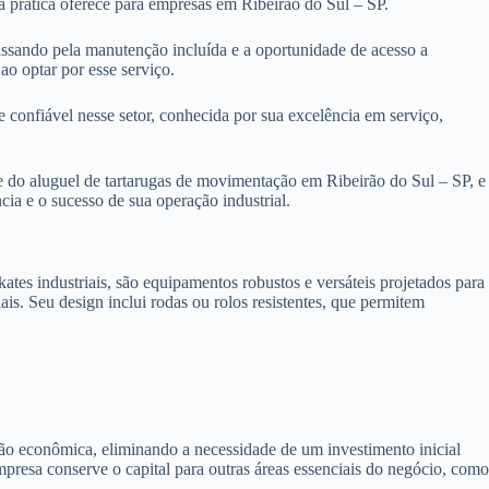
 prática oferece para empresas em Ribeirão do Sul – SP.
passando pela manutenção incluída e a oportunidade de acesso a
ao optar por esse serviço.
e confiável nesse setor, conhecida por sua excelência em serviço,
e do aluguel de tartarugas de movimentação em Ribeirão do Sul – SP, e
ia e o sucesso de sua operação industrial.
es industriais, são equipamentos robustos e versáteis projetados para
iais. Seu design inclui rodas ou rolos resistentes, que permitem
ão econômica, eliminando a necessidade de um investimento inicial
mpresa conserve o capital para outras áreas essenciais do negócio, com