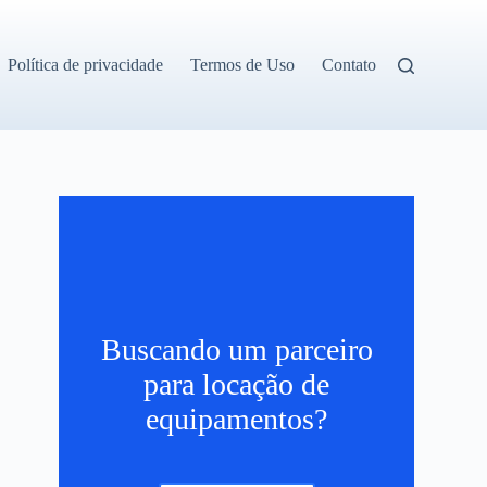
Política de privacidade
Termos de Uso
Contato
Buscando um parceiro
para locação de
.
equipamentos?