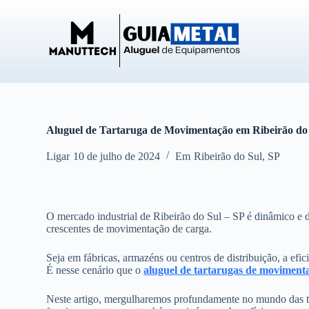
P
u
l
a
r
p
a
r
a
o
Aluguel de Tartaruga de Movimentação em Ribeirão do
c
o
Ligar
10 de julho de 2024
Em
Ribeirão do Sul
,
SP
n
t
e
ú
d
O mercado industrial de Ribeirão do Sul – SP é dinâmico e 
o
crescentes de movimentação de carga.
Seja em fábricas, armazéns ou centros de distribuição, a efic
É nesse cenário que o
aluguel de tartarugas de moviment
Neste artigo, mergulharemos profundamente no mundo das t