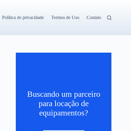
Política de privacidade
Termos de Uso
Contato
Buscando um parceiro
para locação de
.
equipamentos?