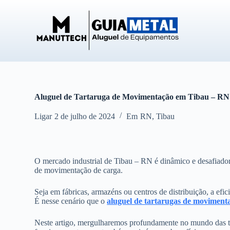
P
u
l
a
r
p
a
r
a
o
Aluguel de Tartaruga de Movimentação em Tibau – RN
c
o
Ligar
2 de julho de 2024
Em
RN
,
Tibau
n
t
e
ú
d
O mercado industrial de Tibau – RN é dinâmico e desafiador
o
de movimentação de carga.
Seja em fábricas, armazéns ou centros de distribuição, a efic
É nesse cenário que o
aluguel de tartarugas de moviment
Neste artigo, mergulharemos profundamente no mundo das t