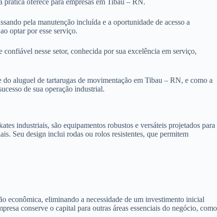
 prática oferece para empresas em Tibau – RN.
passando pela manutenção incluída e a oportunidade de acesso a
ao optar por esse serviço.
e confiável nesse setor, conhecida por sua excelência em serviço,
te do aluguel de tartarugas de movimentação em Tibau – RN, e como a
sucesso de sua operação industrial.
es industriais, são equipamentos robustos e versáteis projetados para
iais. Seu design inclui rodas ou rolos resistentes, que permitem
ão econômica, eliminando a necessidade de um investimento inicial
mpresa conserve o capital para outras áreas essenciais do negócio, com