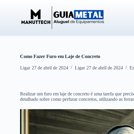
P
u
l
a
r
p
a
r
a
o
Como Fazer Furo em Laje de Concreto
c
o
Ligar
27 de abril de 2024
Ligar
27 de abril de 2024
E
n
t
e
ú
d
Realizar um furo em laje de concreto é uma tarefa que preci
o
detalhado sobre como perfurar concretos, utilizando as fer