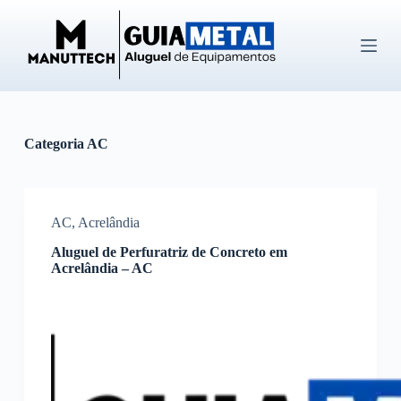
P
u
l
a
r
p
a
r
Categoria
AC
a
o
c
o
n
AC
,
Acrelândia
t
e
Aluguel de Perfuratriz de Concreto em
ú
Acrelândia – AC
d
o