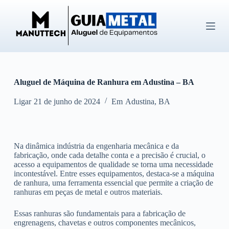
P
u
l
a
r
p
a
r
Aluguel de Máquina de Ranhura em Adustina – BA
a
o
c
Ligar
21 de junho de 2024
Em
Adustina
,
BA
o
n
t
e
Na dinâmica indústria da engenharia mecânica e da
ú
fabricação, onde cada detalhe conta e a precisão é crucial, o
d
acesso a equipamentos de qualidade se torna uma necessidade
o
incontestável. Entre esses equipamentos, destaca-se a máquina
de ranhura, uma ferramenta essencial que permite a criação de
ranhuras em peças de metal e outros materiais.
Essas ranhuras são fundamentais para a fabricação de
engrenagens, chavetas e outros componentes mecânicos,