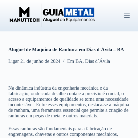
P
u
l
a
r
p
a
r
Aluguel de Máquina de Ranhura em Dias d`Ávila – BA
a
o
c
Ligar
21 de junho de 2024
Em
BA
,
Dias d`Ávila
o
n
t
e
Na dinâmica indústria da engenharia mecânica e da
ú
fabricação, onde cada detalhe conta e a precisão é crucial, o
d
acesso a equipamentos de qualidade se torna uma necessidade
o
incontestável. Entre esses equipamentos, destaca-se a máquina
de ranhura, uma ferramenta essencial que permite a criação de
ranhuras em peças de metal e outros materiais.
Essas ranhuras são fundamentais para a fabricação de
engrenagens, chavetas e outros componentes mecânicos,