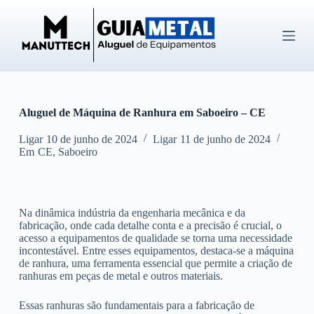
P
u
l
a
r
p
a
r
Aluguel de Máquina de Ranhura em Saboeiro – CE
a
o
c
Ligar
10 de junho de 2024
Ligar
11 de junho de 2024
o
Em
CE
,
Saboeiro
n
t
e
ú
Na dinâmica indústria da engenharia mecânica e da
d
fabricação, onde cada detalhe conta e a precisão é crucial, o
o
acesso a equipamentos de qualidade se torna uma necessidade
incontestável. Entre esses equipamentos, destaca-se a máquina
de ranhura, uma ferramenta essencial que permite a criação de
ranhuras em peças de metal e outros materiais.
Essas ranhuras são fundamentais para a fabricação de