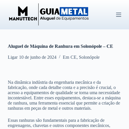
P
u
l
a
r
p
a
r
Aluguel de Máquina de Ranhura em Solonópole – CE
a
o
c
Ligar
10 de junho de 2024
Em
CE
,
Solonópole
o
n
t
e
Na dinâmica indústria da engenharia mecânica e da
ú
fabricação, onde cada detalhe conta e a precisão é crucial, o
d
acesso a equipamentos de qualidade se torna uma necessidade
o
incontestável. Entre esses equipamentos, destaca-se a máquina
de ranhura, uma ferramenta essencial que permite a criação de
ranhuras em peças de metal e outros materiais.
Essas ranhuras são fundamentais para a fabricação de
engrenagens, chavetas e outros componentes mecânicos,