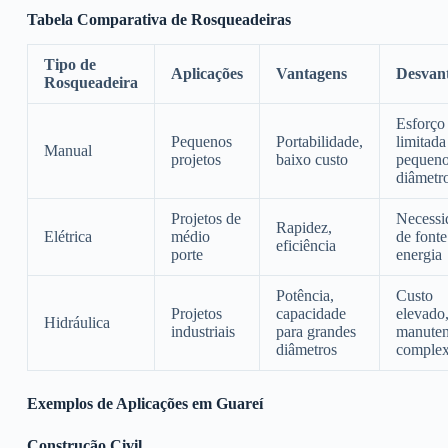
Tabela Comparativa de Rosqueadeiras
Tipo de
Aplicações
Vantagens
Desvan
Rosqueadeira
Esforço 
Pequenos
Portabilidade,
limitada
Manual
projetos
baixo custo
pequen
diâmetr
Projetos de
Necessi
Rapidez,
Elétrica
médio
de fonte
eficiência
porte
energia
Potência,
Custo
Projetos
capacidade
elevado
Hidráulica
industriais
para grandes
manute
diâmetros
comple
Exemplos de Aplicações em Guareí
Construção Civil