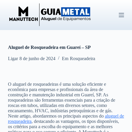
P
u
l
a
r
p
a
r
Aluguel de Rosqueadeira em Guareí – SP
a
o
c
Ligar
8 de junho de 2024
Em
Rosqueadeira
o
n
t
e
O aluguel de rosqueadeiras é uma solução eficiente e
ú
econômica para empresas e profissionais da área de
d
construção e manutenção industrial em Guareí, SP. As
o
rosqueadeiras são ferramentas essenciais para a criação de
roscas em tubos, utilizadas em diversos setores, como
encanamento, HVAC, indústrias petroquímicas e de gás.
Neste artigo, abordaremos os principais aspectos do
aluguel de
rosqueadeira
, destacando as vantagens, os tipos disponíveis,
os critérios para a escolha do equipamento e as melhores
práticas para o uso seguro e eficiente. A Manuttech é a