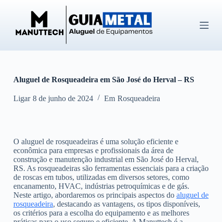
P
u
l
a
r
p
a
r
Aluguel de Rosqueadeira em São José do Herval – RS
a
o
c
Ligar
8 de junho de 2024
Em
Rosqueadeira
o
n
t
e
O aluguel de rosqueadeiras é uma solução eficiente e
ú
econômica para empresas e profissionais da área de
d
construção e manutenção industrial em São José do Herval,
o
RS. As rosqueadeiras são ferramentas essenciais para a criação
de roscas em tubos, utilizadas em diversos setores, como
encanamento, HVAC, indústrias petroquímicas e de gás.
Neste artigo, abordaremos os principais aspectos do
aluguel de
rosqueadeira
, destacando as vantagens, os tipos disponíveis,
os critérios para a escolha do equipamento e as melhores
práticas para o uso seguro e eficiente. A Manuttech é a