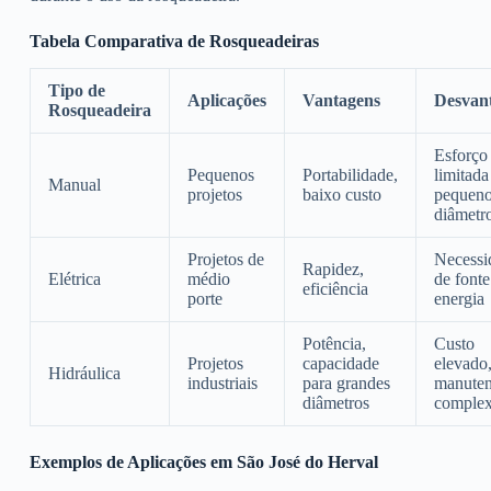
Tabela Comparativa de Rosqueadeiras
Tipo de
Aplicações
Vantagens
Desvan
Rosqueadeira
Esforço 
Pequenos
Portabilidade,
limitada
Manual
projetos
baixo custo
pequen
diâmetr
Projetos de
Necessi
Rapidez,
Elétrica
médio
de fonte
eficiência
porte
energia
Potência,
Custo
Projetos
capacidade
elevado
Hidráulica
industriais
para grandes
manute
diâmetros
comple
Exemplos de Aplicações em São José do Herval