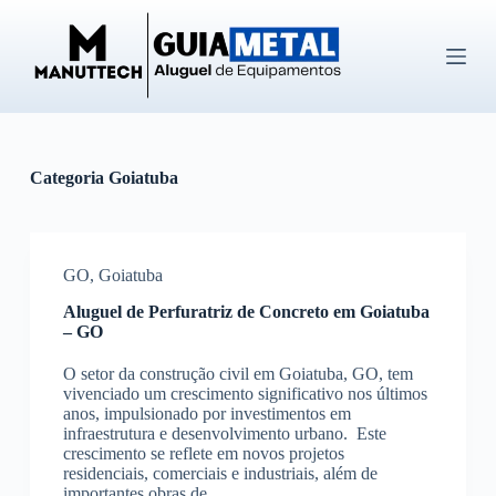
P
u
l
a
r
p
a
r
Categoria
Goiatuba
a
o
c
o
n
GO
,
Goiatuba
t
e
Aluguel de Perfuratriz de Concreto em Goiatuba
ú
– GO
d
o
O setor da construção civil em Goiatuba, GO, tem
vivenciado um crescimento significativo nos últimos
anos, impulsionado por investimentos em
infraestrutura e desenvolvimento urbano. Este
crescimento se reflete em novos projetos
residenciais, comerciais e industriais, além de
importantes obras de…