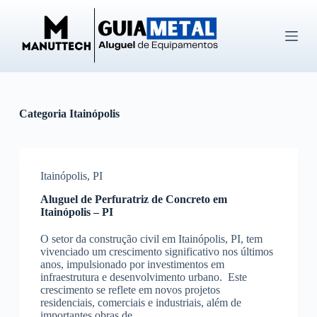
P
u
l
a
r
p
a
r
Categoria
Itainópolis
a
o
c
o
n
Itainópolis
,
PI
t
e
Aluguel de Perfuratriz de Concreto em
ú
Itainópolis – PI
d
o
O setor da construção civil em Itainópolis, PI, tem
vivenciado um crescimento significativo nos últimos
anos, impulsionado por investimentos em
infraestrutura e desenvolvimento urbano. Este
crescimento se reflete em novos projetos
residenciais, comerciais e industriais, além de
importantes obras de…