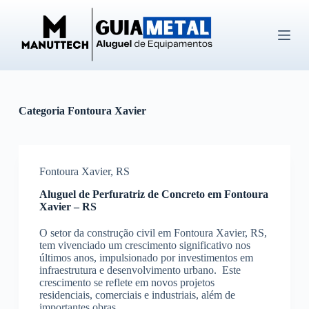
P
u
l
a
r
p
a
r
Categoria
Fontoura Xavier
a
o
c
o
n
Fontoura Xavier
,
RS
t
e
Aluguel de Perfuratriz de Concreto em Fontoura
ú
Xavier – RS
d
o
O setor da construção civil em Fontoura Xavier, RS,
tem vivenciado um crescimento significativo nos
últimos anos, impulsionado por investimentos em
infraestrutura e desenvolvimento urbano. Este
crescimento se reflete em novos projetos
residenciais, comerciais e industriais, além de
importantes obras…