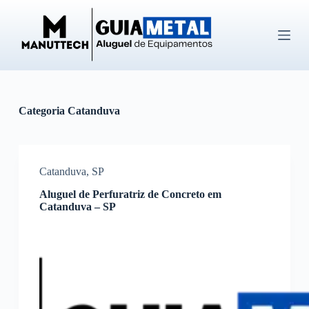
P
u
l
a
r
p
a
r
Categoria
Catanduva
a
o
c
o
n
Catanduva
,
SP
t
e
Aluguel de Perfuratriz de Concreto em
ú
Catanduva – SP
d
o